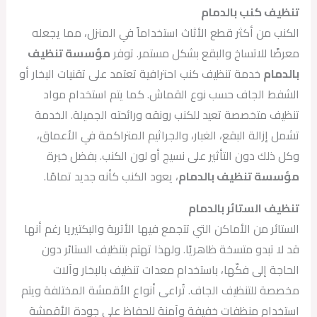
تنظيف كنب بالدمام
الكنب من أكثر قطع الأثاث استخداماً في المنزل، مما يجعله
معرضًا للاتساخ والبقع بشكل مستمر. توفر
مؤسسة تنظيف
بالدمام
خدمة تنظيف كنب احترافية تعتمد على تقنيات البخار أو
الشفط الجاف حسب نوع القماش. كما يتم استخدام مواد
تنظيف متخصصة تعيد للكنب رونقه ورائحته الجميلة. الخدمة
تشمل إزالة البقع، الغبار، والجراثيم المتراكمة في الأعماق،
وكل ذلك دون التأثير على نسيج أو لون الكنب. بفضل خبرة
مؤسسة تنظيف بالدمام
، يعود الكنب كأنه جديد تمامًا.
تنظيف الستائر بالدمام
الستائر من الأماكن التي تتجمع فيها الأتربة والبكتيريا رغم أنها
قد لا تبدو متسخة ظاهريًا. ولهذا تهتم بتنظيف الستائر دون
الحاجة إلى فكّها، باستخدام معدات تنظيف بالبخار وآلات
مخصصة للتنظيف الجاف. تُراعى أنواع الأقمشة المختلفة ويتم
استخدام منظفات خفيفة وآمنة للحفاظ على جودة الأقمشة