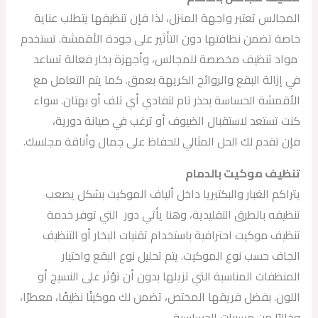
المجالس تعتبر واجهة المنزل، لذا فإن تنظيفها يتطلب عناية
خاصة تضمن نظافتها دون التأثير على جودة الأقمشة. تستخدم
مواد تنظيف مخصصة للمجالس، وأجهزة بخار فعالة تساعد
في إزالة البقع والروائح الكريهة بعمق. كما يتم التعامل مع
الأقمشة الحساسة بحذر تام لتفادي أي تلف أو بهتان. سواء
كنت تستعد لاستقبال الضيوف أو ترغب في صيانة دورية،
فإن تقدم لك الحل المثالي للحفاظ على جمال وأناقة مجلسك.
تنظيف موكيت بالدمام
يتراكم الغبار والبكتيريا داخل ألياف الموكيت بشكل يصعب
تنظيفه بالطرق التقليدية، وهنا يأتي دور التي توفر خدمة
تنظيف موكيت احترافية باستخدام تقنيات البخار أو التنظيف
الجاف حسب نوع الموكيت. يتم تحليل نوع البقع واختيار
المنظفات المناسبة التي تزيلها بدون أن تؤثر على النسيج أو
اللون. بفضل فريقها المختص، تضمن لك موكيتًا نظيفًا، معطرًا،
وخاليًا من مسببات الحساسية.