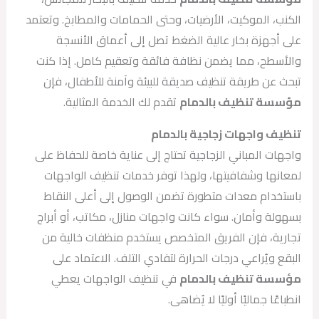
الكنب، الموكيت، الأرضيات، وحتى الحمامات والمطابخ. وتعتمد
على أجهزة بخار عالية الضغط تصل إلى أعماق الأنسجة
والأسطح، مما يضمن نظافة فائقة وتعقيم كامل. إذا كنت
تبحث عن طريقة تنظيف صديقة للبيئة وآمنة للأطفال، فإن
مؤسسة تنظيف بالدمام
تقدم لك الخدمة المثالية.
تنظيف واجهات زجاجية بالدمام
واجهات المباني الزجاجية تحتاج إلى عناية خاصة للحفاظ على
لمعانها وشفافيتها، ولهذا توفر خدمات تنظيف الواجهات
باستخدام معدات متطورة تضمن الوصول إلى أعلى النقاط
بسهولة وأمان. سواء كانت واجهات منازل، مكاتب، أو أبراج
تجارية، فإن الفريق المتخصص يستخدم منظفات خالية من
البقع ويُراعي درجات الحرارة لتفادي التلف. الاعتماد على
مؤسسة تنظيف بالدمام
في تنظيف الواجهات يعطي
انطباعًا جماليًا أوليًا لا يُضاهى.