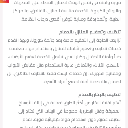
قوية وآمنة في نفس الوقت لضمان القضاء على الفطريات
والروائح الكريهة. الخدمة مناسبة للمنازل، الفنادق، والمراكز
الطبية، وتُنفذ بدقة وعناية لتوفير أقصى درجات النظافة.
تنظيف وتعقيم المنازل بالدمام
تزايدت الحاجة إلى التعقيم خاصة بعد جائحة كورونا، ولهذا تقدم
خدمات تنظيف وتعقيم شاملة للمنازل باستخدام مواد معتمدة
طبياً وآمنة للأطفال وكبار السن. تشمل الخدمة تعقيم الأرضيات،
الأسطح، الأثاث، والأماكن عالية الاستخدام مثل مقابض الأبواب
ومفاتيح الكهرباء. إن خدمات ليست فقط للتنظيف الظاهري، بل
لضمان بيئة صحية آمنة لجميع أفراد الأسرة.
تنظيف بالبخار بالدمام
تُعتبر تقنية البخار من أكثر الطرق فعالية في إزالة الأوساخ
العميقة وقتل البكتيريا، خصوصاً في البيئات التي تحتاج إلى
تنظيف عميق دون استخدام مواد كيميائية قوية. تقدم
مؤسسة تنظيف بالدمام
خدمة تنظيف بالبخار للمجالس،