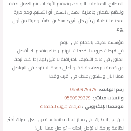
المطابخ، الحمامات، النوافذ، وتعقيم الأرضيات. يتم العمل بدقة
وتنظيم لضمان جاهزية المكان للسكن أو التسليم. ومع خبرة ،
يمكنك الاطمئنان بأن كل شيء سيكون نظيفًا ومرتبًا من أول
يوم.
مؤسسة تنظيف بالدمام على الرقم
في
فرحات جروب للخدمات
، نهتم براحتك ونقدم لك أفضل
الحلول في عالم التنظيف باحترافية لا مثيل لها. إذا كنت تبحث
عن خدمة سريعة، دقيقة، وبأعلى جودة، لا تتردد في التواصل
معنا الآن وسنكون عندك في أقرب وقت!
رقم الهاتف
:
0580979379
واتساب مباشر
:
0580979379
موقعنا الإلكتروني
:
فرحات جروب للخدمات
نحن في انتظارك على مدار الساعة لنساعدك في جعل منزلك أكثر
نظافة وراحة. لا تؤجل راحتك – تواصل معنا الآن!