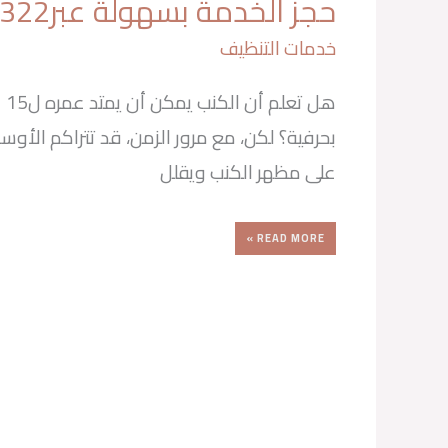
حجز الخدمة بسهولة عبر0501524322
عالية
الجودة
–
حجز
خدمات التنظيف
الخدمة
بسهولة
عبر0501524322
هل 
بحرفية؟ لكن، مع مرور الزمن، قد تتراكم الأوساخ
على مظهر الكنب ويقلل
READ MORE »