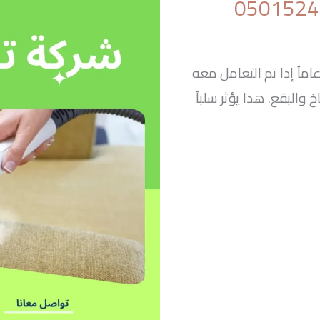
تعلم أن الكنب يمكن أن يمتد عمره ل15 عاماً إذا تم التعامل معه
 والبقع. هذا يؤثر سلباً